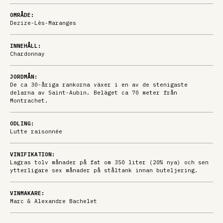
OMRÅDE:
Dezize-Lès-Maranges
INNEHÅLL:
Chardonnay
JORDMÅN:
De ca 30-åriga rankorna växer i en av de stenigaste
delarna av Saint-Aubin. Beläget ca 70 meter från
Montrachet.
ODLING:
Lutte raisonnée
VINIFIKATION:
Lagras tolv månader på fat om 350 liter (20% nya) och sen
ytterligare sex månader på ståltank innan buteljering.
VINMAKARE:
Marc & Alexandre Bachelet