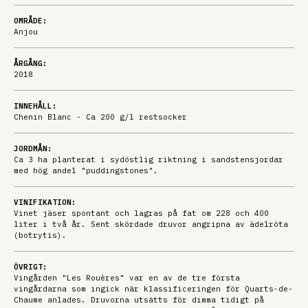
OMRÅDE:
Anjou
ÅRGÅNG:
2018
INNEHÅLL:
Chenin Blanc - Ca 200 g/l restsocker
JORDMÅN:
Ca 3 ha planterat i sydöstlig riktning i sandstensjordar
med hög andel "puddingstones".
VINIFIKATION:
Vinet jäser spontant och lagras på fat om 228 och 400
liter i två år. Sent skördade druvor angripna av ädelröta
(botrytis).
ÖVRIGT:
Vingården "Les Rouères" var en av de tre första
vingårdarna som ingick när klassificeringen för Quarts-de-
Chaume anlades. Druvorna utsätts för dimma tidigt på