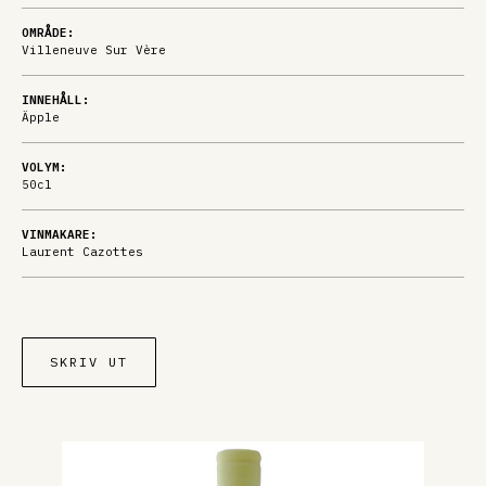
OMRÅDE:
Villeneuve Sur Vère
INNEHÅLL:
Äpple
VOLYM:
50cl
VINMAKARE:
Laurent Cazottes
SKRIV UT