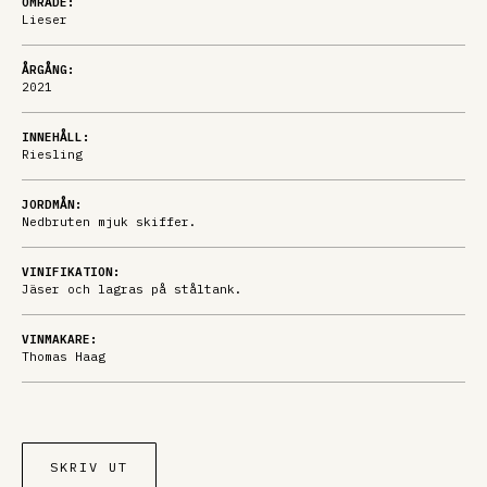
OMRÅDE:
Lieser
ÅRGÅNG:
2021
INNEHÅLL:
Riesling
JORDMÅN:
Nedbruten mjuk skiffer.
VINIFIKATION:
Jäser och lagras på ståltank.
VINMAKARE:
Thomas Haag
SKRIV UT