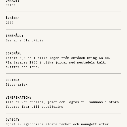
OMRÅDE:
Calce
ÅRGÅNG:
2009
INNEHÅLL:
Grenache Blanc/Gris
JORDMÅN:
Totalt 5,0 ha i olika lägen från områden kring Calce.
Planterades 1930 i olika jordar med mestadels kalk,
skiffer och lera.
ODLING:
Biodynamisk
VINIFIKATION:
Alla druvor pressas, jäser och lagras tillsammans i stora
foudres fram till buteljering.
ÖVRIGT:
Gjort av egendomens äldsta rankor och namngett efter