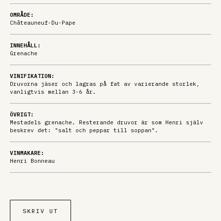
OMRÅDE:
Châteauneuf-Du-Pape
INNEHÅLL:
Grenache
VINIFIKATION:
Druvorna jäser och lagras på fat av varierande storlek,
vanligtvis mellan 3-6 år.
ÖVRIGT:
Mestadels grenache. Resterande druvor är som Henri själv
beskrev det: "salt och peppar till soppan".
VINMAKARE:
Henri Bonneau
SKRIV UT