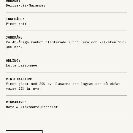
OMRÅDE:
Dezize-Lès-Maranges
INNEHÅLL:
Pinot Noir
JORDMÅN:
Ca 40-åriga rankor planterade i röd lera och kalksten 250-
300 möh.
ODLING:
Lutte raisonnée
VINIFIKATION:
Vinet jäser med 20% av klasarna och lagras sen på ekfat
varav 20% är nya.
VINMAKARE:
Marc & Alexandre Bachelet