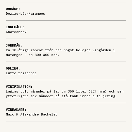
OMRÅDE:
Dezize-Lès-Maranges
INNEHÅLL:
Chardonnay
JORDMÅN:
Ca 30-åriga rankor från den högst belägna vingården i
Maranges - ca 300-400 möh.
ODLING:
Lutte raisonnée
VINIFIKATION:
Lagras tolv månader på fat om 350 liter (20% nya) och sen
ytterligare sex månader på ståltank innan buteljering.
VINMAKARE:
Marc & Alexandre Bachelet