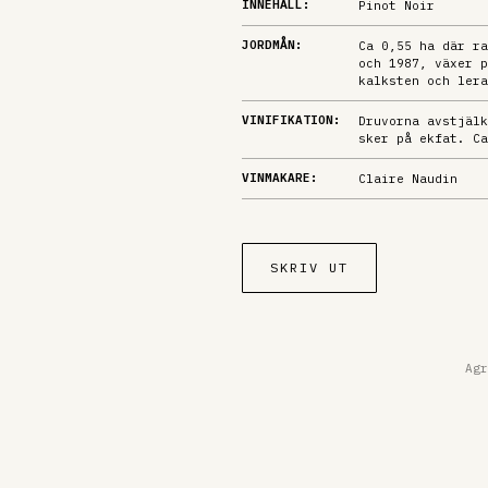
INNEHÅLL:
Pinot Noir
JORDMÅN:
Ca 0,55 ha där ra
och 1987, växer p
kalksten och lera
VINIFIKATION:
Druvorna avstjälk
sker på ekfat. Ca
VINMAKARE:
Claire Naudin
SKRIV UT
Agr