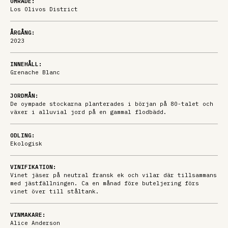
OMRÅDE:
Los Olivos District
ÅRGÅNG:
2023
INNEHÅLL:
Grenache Blanc
JORDMÅN:
De oympade stockarna planterades i början på 80-talet och
växer i alluvial jord på en gammal flodbädd.
ODLING:
Ekologisk
VINIFIKATION:
Vinet jäser på neutral fransk ek och vilar där tillsammans
med jästfällningen. Ca en månad före buteljering förs
vinet över till ståltank.
VINMAKARE:
Alice Anderson