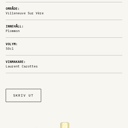
OMRÅDE:
Villeneuve Sur Vère
INNEHÅLL:
Plommon
VOLYM:
50cl
VINMAKARE:
Laurent Cazottes
SKRIV UT