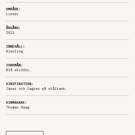
OMRÅDE:
Lieser
ÅRGÅNG:
2022
INNEHÅLL:
Riesling
JORDMÅN:
Blå skiffer.
VINIFIKATION:
Jäser och lagras på ståltank.
VINMAKARE:
Thomas Haag