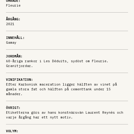
OMRÅDE:
Fleurie
ÅRGÅNG:
2021
INNEHÅLL:
Gamay
JORDMÅN:
60-åriga rankor i Les Déduits, sydöst om Fleurie.
Granitjordar.
VINIFIKATION:
Efter Karbonisk maceration ligger hälften av vinet på
gamla stora fat och hälften på cementtank under 15
månader.
ÖVRIGT:
Etiketterna görs av hans konstnärsvän Laurent Reynès och
varje årgång har ett nytt motiv.
VOLYM: