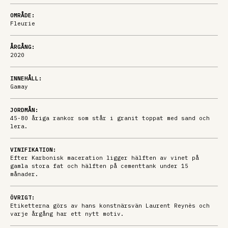
OMRÅDE:
Fleurie
ÅRGÅNG:
2020
INNEHÅLL:
Gamay
JORDMÅN:
45-80 åriga rankor som står i granit toppat med sand och
lera.
VINIFIKATION:
Efter Karbonisk maceration ligger hälften av vinet på
gamla stora fat och hälften på cementtank under 15
månader.
ÖVRIGT:
Etiketterna görs av hans konstnärsvän Laurent Reynès och
varje årgång har ett nytt motiv.