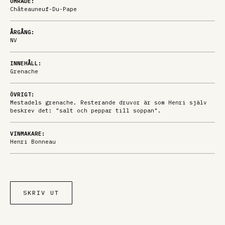
OMRÅDE:
Châteauneuf-Du-Pape
ÅRGÅNG:
NV
INNEHÅLL:
Grenache
ÖVRIGT:
Mestadels grenache. Resterande druvor är som Henri själv
beskrev det: "salt och peppar till soppan".
VINMAKARE:
Henri Bonneau
SKRIV UT