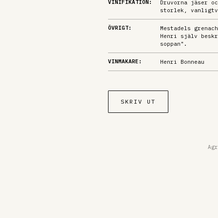
VINIFIKATION:
Druvorna jäser oc
storlek, vanligtv
ÖVRIGT:
Mestadels grenach
Henri själv beskr
soppan".
VINMAKARE:
Henri Bonneau
SKRIV UT
Agr