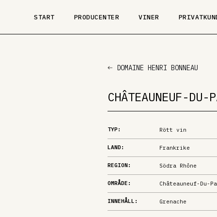
START
PRODUCENTER
VINER
PRIVATKUN
DOMAINE HENRI BONNEAU
CHÂTEAUNEUF-DU-P
TYP:
Rött vin
LAND:
Frankrike
REGION:
Södra Rhône
OMRÅDE:
Châteauneuf-Du-Pa
INNEHÅLL:
Grenache