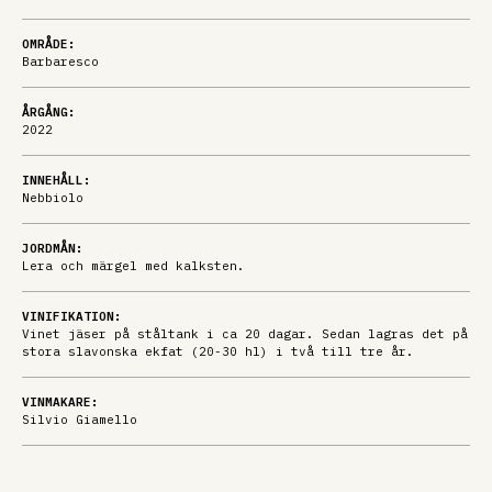
OMRÅDE:
Barbaresco
ÅRGÅNG:
2022
INNEHÅLL:
Nebbiolo
JORDMÅN:
Lera och märgel med kalksten.
VINIFIKATION:
Vinet jäser på ståltank i ca 20 dagar. Sedan lagras det på
stora slavonska ekfat (20-30 hl) i två till tre år.
VINMAKARE:
Silvio Giamello